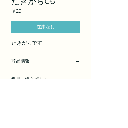
たきがら06
価
￥25
格
在庫なし
たきがらです
商品情報
商品の詳細を入力してください。サイ
返品・返金ポリシー
ズ、素材、取扱説明に加え、商品の特
徴やおすすめのポイントなどを説明し
ましょう。
返品・返金ポリシーを入力してくださ
商品の配送について
い。顧客が商品に満足しなかった場合
や、不備があった場合に行う手続きの
手順などを説明しましょう。内容を明
配送地域、料金、所要時間、梱包な
確にすることで顧客からの信頼を獲得
ど、商品の配送に関する情報を入力し
し、安心して商品を購入していただけ
てください。配送情報を明確にするこ